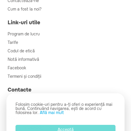
Contactează-ne
Cum a fost la noi?
Link-uri utile
Program de lucru
Tarife
Codul de etică
Notă informativă
Facebook
Termeni și condiții
Contacte
Call Centru:
022 84 00 00
Folosim cookie-uri pentru a-ți oferi o experiență mai
bună. Continuând navigarea, ești de acord cu
Adresa:
bd. C. Negruzzi 4/2,
folosirea lor.
Află mai mult
Chișinău
Email:
info@cdg.md
Acceptă