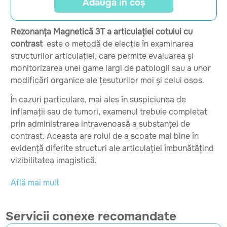
Adaugă în coș
Rezonanța Magnetică 3T a articulației cotului cu
contrast
este o metodă de elecție în examinarea
structurilor articulației, care permite evaluarea și
monitorizarea unei game largi de patologii sau a unor
modificări organice ale țesuturilor moi și celui osos.
În cazuri particulare, mai ales în suspiciunea de
inflamații sau de tumori, examenul trebuie completat
prin administrarea intravenoasă a substanței de
contrast. Aceasta are rolul de a scoate mai bine în
evidență diferite structuri ale articulației îmbunătățind
vizibilitatea imagistică.
Se examinează
Află mai mult
IRM 3T a articulației cotului cu contrast poate
evidenția și diferenția afectări ale sistemului osos sau
Servicii conexe recomandate
articular, ca artrite, probleme ale măduvei osoase,