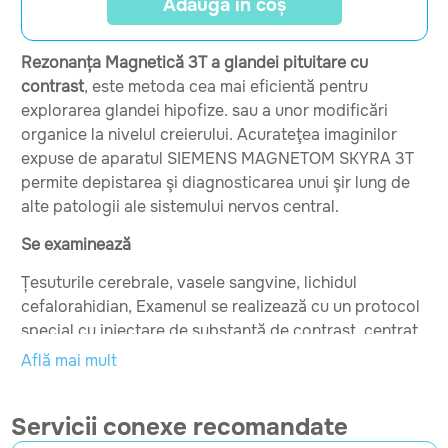
Adaugă în coș
Rezonanța Magnetică 3T a glandei pituitare cu
contrast
, este metoda cea mai eficientă pentru
explorarea glandei hipofize. sau a unor modificări
organice la nivelul creierului. Acurateţea imaginilor
expuse de aparatul SIEMENS MAGNETOM SKYRA 3T
permite depistarea şi diagnosticarea unui şir lung de
alte patologii ale sistemului nervos central.
Se examinează
Țesuturile cerebrale, vasele sangvine, lichidul
cefalorahidian, Examenul se realizează cu un protocol
special cu injectare de substanță de contrast, centrat
pe hipofiză, pentru detecția și caracterizarea structurii
Află mai mult
glandei , detecția unei formațiuni patologice
hipofizare. Administrarea substanței de contrast în
Servicii conexe recomandate
timpul examinării prin Rezonanță Magnetică permite o