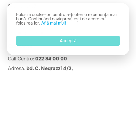
Codul de etică
Folosim cookie-uri pentru a-ți oferi o experiență mai
Notă informativă
bună. Continuând navigarea, ești de acord cu
folosirea lor.
Află mai mult
Facebook
Termeni și condiții
Acceptă
Contacte
Call Centru:
022 84 00 00
Adresa:
bd. C. Negruzzi 4/2,
Chișinău
Email:
info@cdg.md
© Copyright 2026 Centrul de Diagnostic German