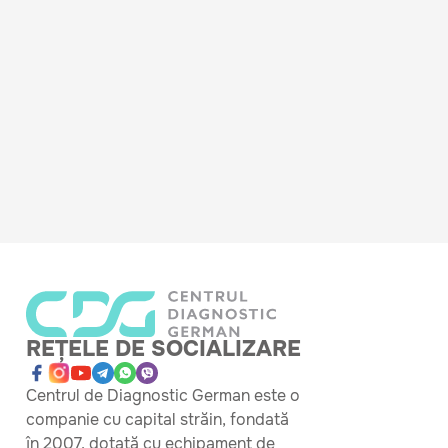
și îți poți pune viața în pericol.
Este util să aduceți orice documente medicale în cazul
bolilor diagnosticat.
REȚELE DE SOCIALIZARE
Centrul de Diagnostic German este o
companie cu capital străin, fondată
în 2007, dotată cu echipament de