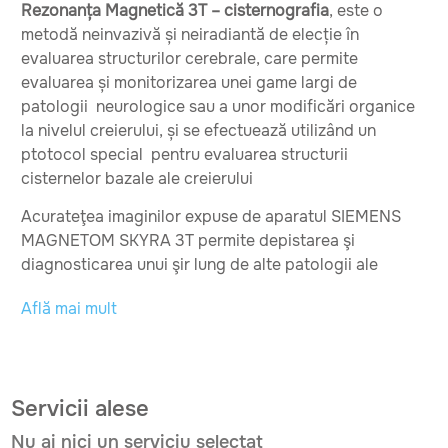
Rezonanța Magnetică 3T – cisternografia
, este o
metodă neinvazivă și neiradiantă de elecție în
evaluarea structurilor cerebrale, care permite
evaluarea și monitorizarea unei game largi de
patologii neurologice sau a unor modificări organice
la nivelul creierului, și se efectuează utilizând un
ptotocol special pentru evaluarea structurii
cisternelor bazale ale creierului
Acurateţea imaginilor expuse de aparatul SIEMENS
MAGNETOM SKYRA 3T permite depistarea şi
diagnosticarea unui şir lung de alte patologii ale
sistemului nervos central.
Află mai mult
Se examinează
Cisternele bazale ale creierului, fluxul lichidului
cefalorahidian pentru depistarea fistule, scurgeri ale
Servicii alese
lichidului cefalorahidian, vizualizarea anevrismelor și
formațiunilor tumorale.
Nu ai nici un serviciu selectat