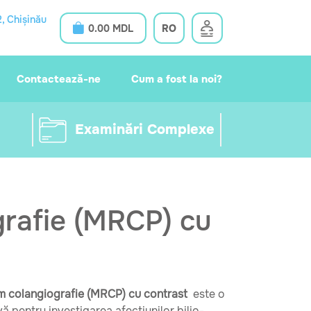
, Chișinău
0.00 MDL
RO
Contactează-ne
Cum a fost la noi?
Examinări
Complexe
rafie (MRCP) cu
 colangiografie (MRCP) cu contrast
este o
ă pentru investigarea afecțiunilor bilio-