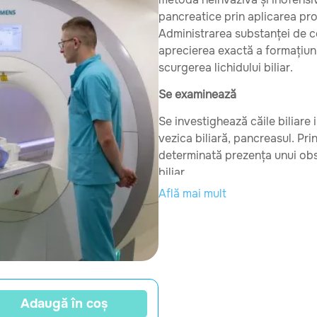
pancreatice prin aplicarea pr
Administrarea substanței de c
aprecierea exactă a formațiun
scurgerea lichidului biliar.
Se examinează
Se investighează căile biliare 
vezica biliară, pancreasul. Pr
determinată prezența unui obst
biliar.
Află mai mult
Pregătirea pentru investigație
Examinarea necesită o pregătir
înainte de investigație, cu res
trebuie să fie excluse din 
fructe), băuturi carbogazo
Se recomandă administrare
Adaugă în coș
mg.( “Espumisan 40mg”, “