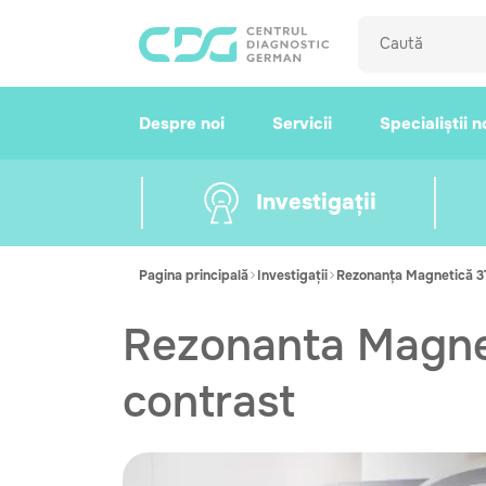
Despre noi
Servicii
Specialiștii n
Investigații
Pagina principală
Investigații
Rezonanța Magnetică 3
Rezonanta Magnet
contrast