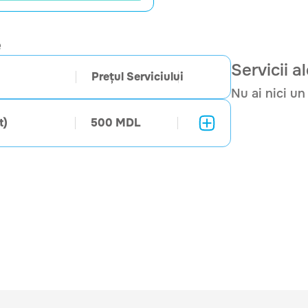
“Flatulence 80mg”): câte 2
*Acest lucru este necesar pen
e
În ziua examinării:
Servicii a
Prețul Serviciului
Investigaţia se efectuează
luată mai târziu de 3-4 ore
Nu ai nici un
– E recomandat să aveți
legate de zona de interes:
t)
500 MDL
precedente, cum ar fi RMN (
Îndreptarea medicului cura
necesară medicului imagist
protocolul investigației.